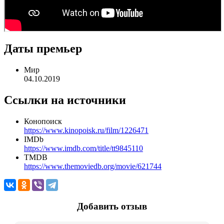
Даты премьер
Мир
04.10.2019
Ссылки на источники
Конопоиск
https://www.kinopoisk.ru/film/1226471
IMDb
https://www.imdb.com/title/tt9845110
TMDB
https://www.themoviedb.org/movie/621744
Добавить отзыв