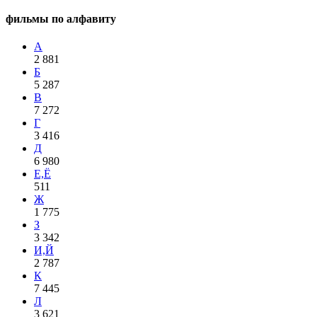
фильмы по алфавиту
А
2 881
Б
5 287
В
7 272
Г
3 416
Д
6 980
Е,Ё
511
Ж
1 775
З
3 342
И,Й
2 787
К
7 445
Л
3 621