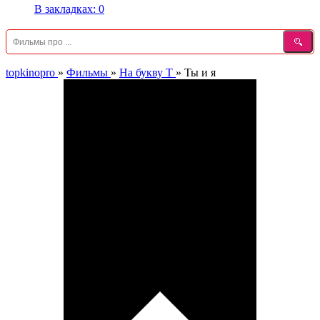
В закладках:
0
topkinopro
»
Фильмы
»
На букву Т
»
Ты и я