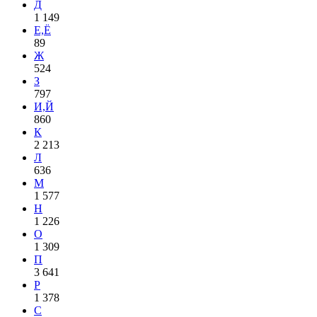
Д
1 149
Е,Ё
89
Ж
524
З
797
И,Й
860
К
2 213
Л
636
М
1 577
Н
1 226
О
1 309
П
3 641
Р
1 378
С