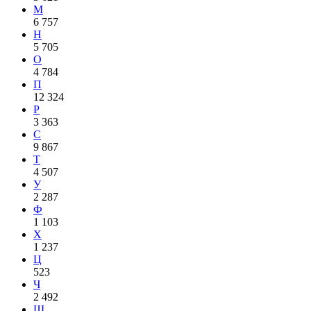
М
6 757
Н
5 705
О
4 784
П
12 324
Р
3 363
С
9 867
Т
4 507
У
2 287
Ф
1 103
Х
1 237
Ц
523
Ч
2 492
Ш