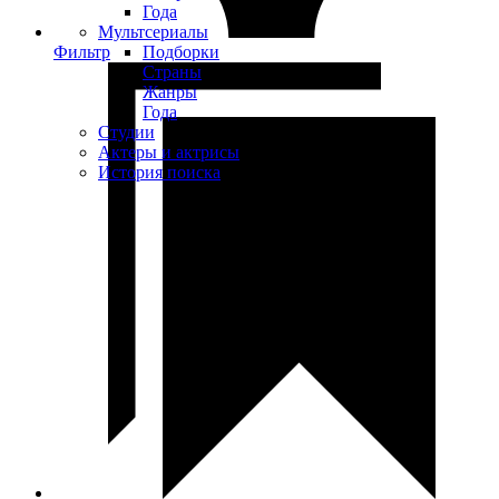
Года
Мультсериалы
Фильтр
Подборки
Страны
Жанры
Года
Студии
Актеры и актрисы
История поиска