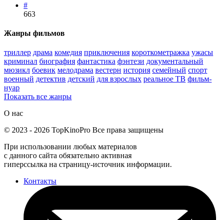
#
663
Жанры фильмов
триллер
драма
комедия
приключения
короткометражка
ужасы
криминал
биография
фантастика
фэнтези
документальный
мюзикл
боевик
мелодрама
вестерн
история
семейный
спорт
военный
детектив
детский
для взрослых
реальное ТВ
фильм-
нуар
Показать все жанры
О нас
©
2023
-
2026
TopKinoPro
Все права защищены
При использовании любых материалов
с данного сайта обязательно активная
гиперссылка на страницу-источник информации.
Контакты