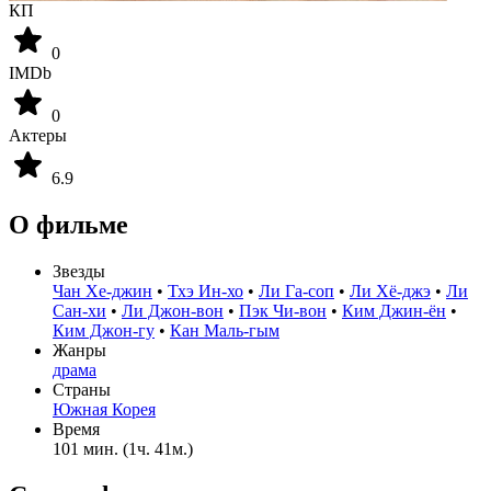
КП
0
IMDb
0
Актеры
6.9
О фильме
Звезды
Чан Хе-джин
•
Тхэ Ин-хо
•
Ли Га-соп
•
Ли Хё-джэ
•
Ли
Сан-хи
•
Ли Джон-вон
•
Пэк Чи-вон
•
Ким Джин-ён
•
Ким Джон-гу
•
Кан Маль-гым
Жанры
драма
Страны
Южная Корея
Время
101 мин. (1ч. 41м.)