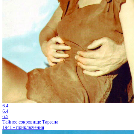
6.4
6.4
6.5
Тайное сокровище Тарзана
1941 • приключения