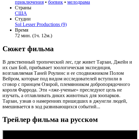
приключения
•
боевик
•
мелодрама
Страны
США
Студии
Sol Lesser Productions (9)
Время
72 мин. (1ч. 12м.)
Сюжет фильма
В девственный тропический лес, где живет Тарзан, Джейн и
их сын Бой, прибывает зоологическая экспедиция,
возглавляемая Таней Роулинс и ее сподвижником Полом
Вейром, которые под видом исследователей вступили в
сговор с принцем Озирой, племянником добропорядочного
короля Фаррода. Эти «лже-ученые» преследуют цель не
изучать, а отлавливать диких животных для зоопарков.
Тарзан, узнав о намерениях пришедших в джунгли людей,
вмешивается в ход развивающихся событий...
Трейлер фильма на русском