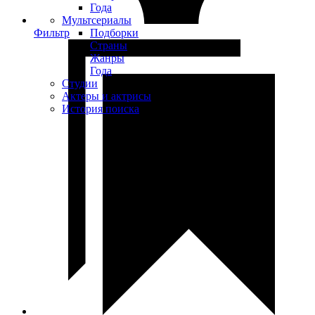
Года
Мультсериалы
Фильтр
Подборки
Страны
Жанры
Года
Студии
Актеры и актрисы
История поиска