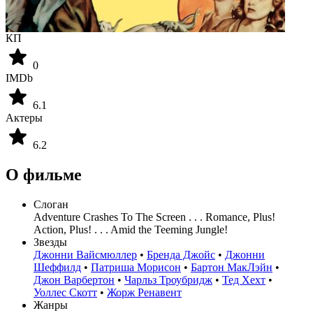
КП
0
IMDb
6.1
Актеры
6.2
О фильме
Слоган
Adventure Crashes To The Screen . . . Romance, Plus!
Action, Plus! . . . Amid the Teeming Jungle!
Звезды
Джонни Вайсмюллер
•
Бренда Джойс
•
Джонни
Шеффилд
•
Патриша Морисон
•
Бартон МакЛэйн
•
Джон Варбертон
•
Чарльз Троубридж
•
Тед Хехт
•
Уоллес Скотт
•
Жорж Ренавент
Жанры