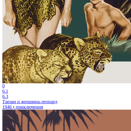
0
6.1
6.3
Тарзан и женщина-леопард
1946 • приключения