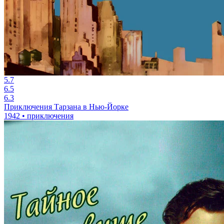
5.7
6.5
6.3
Приключения Тарзана в Нью-Йорке
1942 • приключения