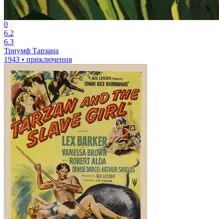
0
6.2
6.3
Триумф Тарзана
1943 • приключения