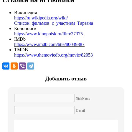
Википедия
https://ru.wikipedia.org/wiki/
Список_фильмов_с_участием_Тарзана
Конопоиск
https://www.kinopoisk.ru/film/27375
IMDb
https://www.imdb.com/title/tt0039887
TMDB
https://www.themoviedb.org/movie/82053
Добавить отзыв
NickName
E-mail