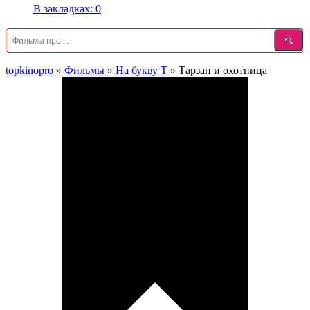
В закладках:
0
topkinopro
»
Фильмы
»
На букву Т
»
Тарзан и охотница