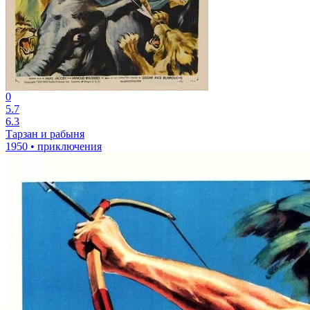
0
5.7
6.3
Тарзан и рабыня
1950 • приключения