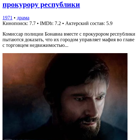
прокурору республики
1971
•
драма
Кинопоиск: 7.7
•
IMDb: 7.2
•
Актерский состав: 5.9
Комиссар полиции Бонавиа вместе с прокурором республики
пытаются доказать, что их городом управляет мафия во главе
с торговцем недвижимостью...