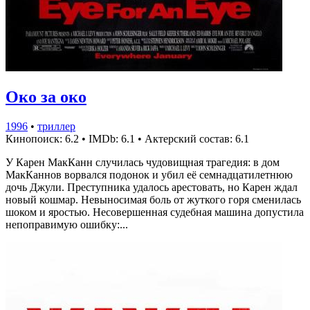
Око за око
1996
•
триллер
Кинопоиск: 6.2
•
IMDb: 6.1
•
Актерский состав: 6.1
У Карен МакКанн случилась чудовищная трагедия: в дом
МакКаннов ворвался подонок и убил её семнадцатилетнюю
дочь Джули. Преступника удалось арестовать, но Карен ждал
новый кошмар. Невыносимая боль от жуткого горя сменилась
шоком и яростью. Несовершенная судебная машина допустила
непоправимую ошибку:...