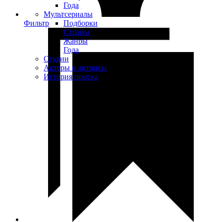
Года
Мультсериалы
Фильтр
Подборки
Страны
Жанры
Года
Студии
Актеры и актрисы
История поиска