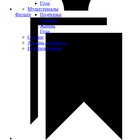
Года
Мультсериалы
Фильтр
Подборки
Страны
Жанры
Года
Студии
Актеры и актрисы
История поиска