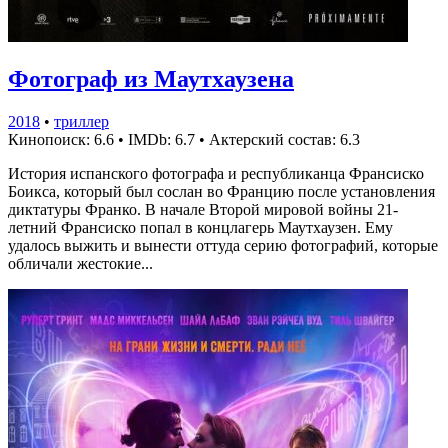
Фотограф из Маутхаузена
2018
•
триллер
Кинопоиск: 6.6
•
IMDb: 6.7
•
Актерский состав: 6.3
История испанского фотографа и республиканца Франсиско
Боикса, который был сослан во Францию после установления
диктатуры Франко. В начале Второй мировой войны 21-
летний Франсиско попал в концлагерь Маутхаузен. Ему
удалось выжить и вынести оттуда серию фотографий, которые
обличали жестокие...