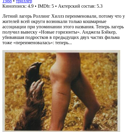
1988
•
триллер
Кинопоиск: 4.9
•
IMDb: 5
•
Актерский состав: 5.3
Летний лагерь Роллинг Хиллз переименовали, потому что у
жителей всей округи возникали только кошмарные
ассоциации при упоминании этого названия. Теперь лагерь
получил вывеску «Новые горизонты». Анджела Бэйкер,
убивавшая подростков в предыдущих двух частях фильма
тоже «переименовалась«: теперь...