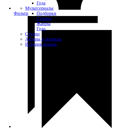
Года
Мультсериалы
Фильтр
Подборки
Страны
Жанры
Года
Студии
Актеры и актрисы
История поиска