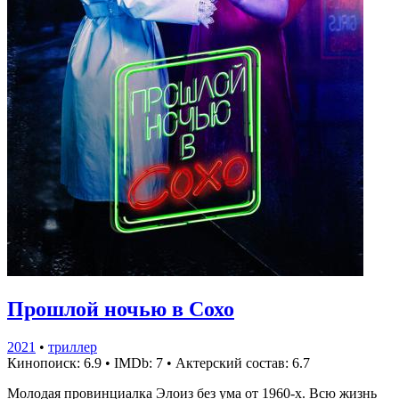
Прошлой ночью в Сохо
2021
•
триллер
Кинопоиск: 6.9
•
IMDb: 7
•
Актерский состав: 6.7
Молодая провинциалка Элоиз без ума от 1960-х. Всю жизнь