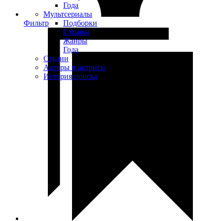
Года
Мультсериалы
Фильтр
Подборки
Страны
Жанры
Года
Студии
Актеры и актрисы
История поиска