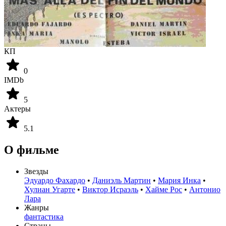
КП
0
IMDb
5
Актеры
5.1
О фильме
Звезды
Эдуардо Фахардо
•
Даниэль Мартин
•
Мария Инка
•
Хулиан Угарте
•
Виктор Исраэль
•
Хайме Рос
•
Антонио
Лара
Жанры
фантастика
Страны