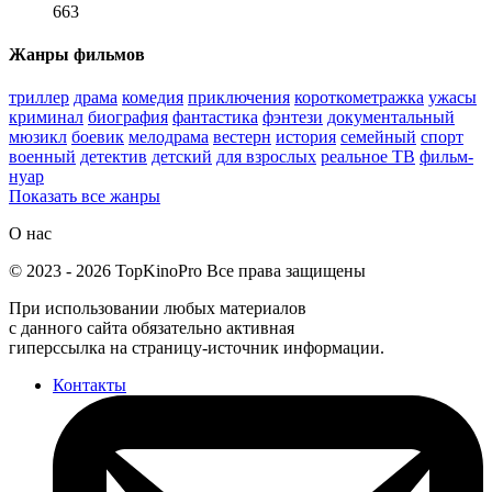
663
Жанры фильмов
триллер
драма
комедия
приключения
короткометражка
ужасы
криминал
биография
фантастика
фэнтези
документальный
мюзикл
боевик
мелодрама
вестерн
история
семейный
спорт
военный
детектив
детский
для взрослых
реальное ТВ
фильм-
нуар
Показать все жанры
О нас
©
2023
-
2026
TopKinoPro
Все права защищены
При использовании любых материалов
с данного сайта обязательно активная
гиперссылка на страницу-источник информации.
Контакты