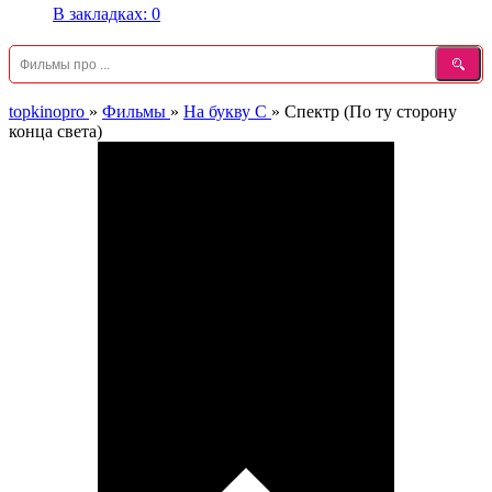
В закладках:
0
topkinopro
»
Фильмы
»
На букву С
»
Спектр (По ту сторону
конца света)