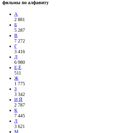
фильмы по алфавиту
А
2 881
Б
5 287
В
7 272
Г
3 416
Д
6 980
Е,Ё
511
Ж
1 775
З
3 342
И,Й
2 787
К
7 445
Л
3 621
М