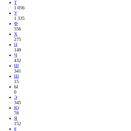
Т
1 056
У
1 335
Ф
556
Х
275
Ц
149
Ч
432
Ш
341
Щ
15
Ы
0
Э
345
Ю
78
Я
152
#