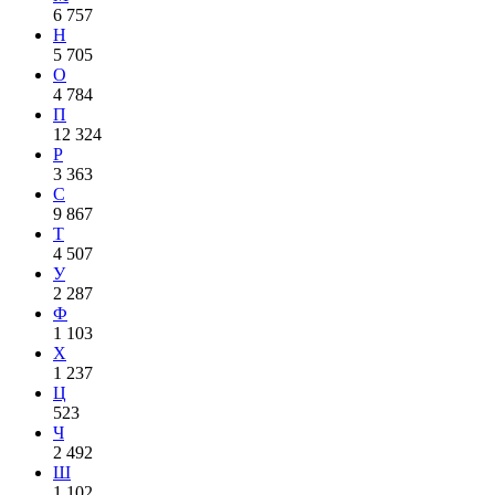
6 757
Н
5 705
О
4 784
П
12 324
Р
3 363
С
9 867
Т
4 507
У
2 287
Ф
1 103
Х
1 237
Ц
523
Ч
2 492
Ш
1 102