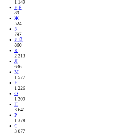
1 149
Е,Ё
89
Ж
524
З
797
И,Й
860
К
2 213
Л
636
М
1 577
Н
1 226
О
1 309
П
3 641
Р
1 378
С
3 077