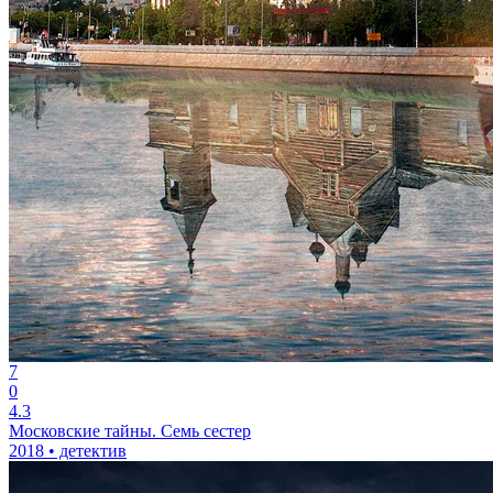
7
0
4.3
Московские тайны. Семь сестер
2018 • детектив