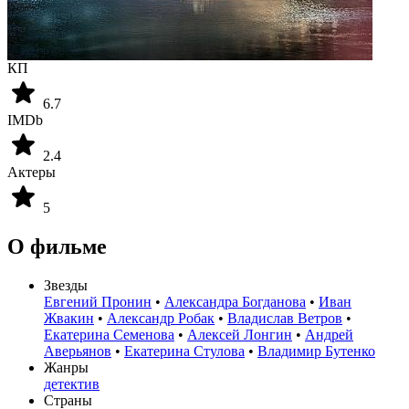
КП
6.7
IMDb
2.4
Актеры
5
О фильме
Звезды
Евгений Пронин
•
Александра Богданова
•
Иван
Жвакин
•
Александр Робак
•
Владислав Ветров
•
Екатерина Семенова
•
Алексей Лонгин
•
Андрей
Аверьянов
•
Екатерина Стулова
•
Владимир Бутенко
Жанры
детектив
Страны