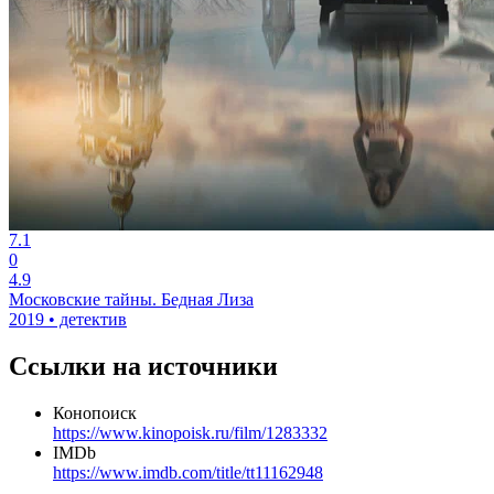
7.1
0
4.9
Московские тайны. Бедная Лиза
2019 • детектив
Ссылки на источники
Конопоиск
https://www.kinopoisk.ru/film/1283332
IMDb
https://www.imdb.com/title/tt11162948