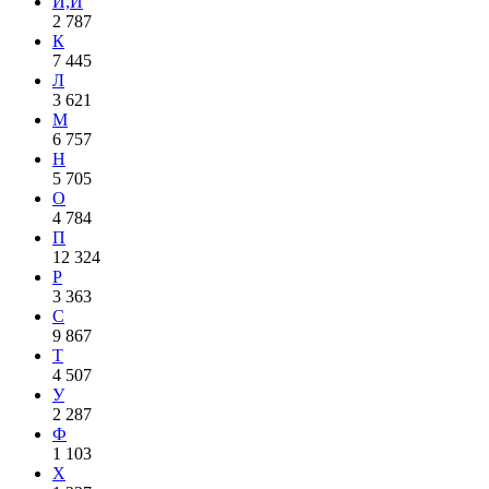
И,Й
2 787
К
7 445
Л
3 621
М
6 757
Н
5 705
О
4 784
П
12 324
Р
3 363
С
9 867
Т
4 507
У
2 287
Ф
1 103
Х