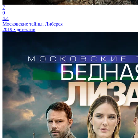
7
0
4.4
Московские тайны. Либерея
2019 • детектив