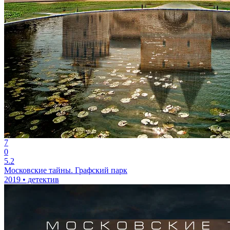
7
0
5.2
Московские тайны. Графский парк
2019 • детектив