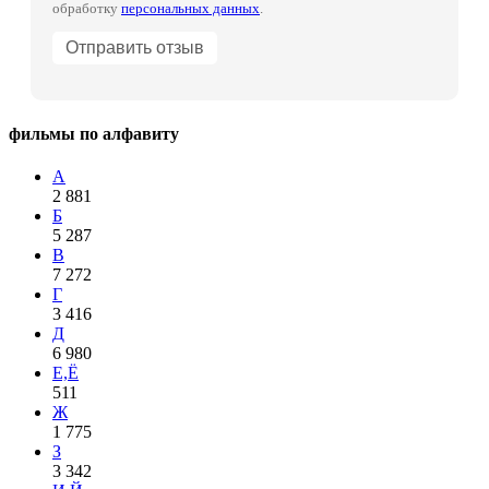
обработку
персональных данных
.
фильмы по алфавиту
А
2 881
Б
5 287
В
7 272
Г
3 416
Д
6 980
Е,Ё
511
Ж
1 775
З
3 342