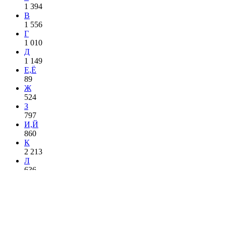
1 394
В
1 556
Г
1 010
Д
1 149
Е,Ё
89
Ж
524
З
797
И,Й
860
К
2 213
Л
636
М
1 577
Н
1 226
О
1 309