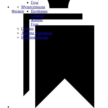
Года
Мультсериалы
Фильтр
Подборки
Страны
Жанры
Года
Студии
Актеры и актрисы
История поиска