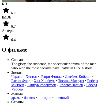
КП
6.7
IMDb
6.7
Актеры
6.4
О фильме
Слоган
The glory, the suspense, the spectacular drama of the men
who won the most decisive naval battle in U.S. history.
Звезды
Чарлтон Хестон
•
Генри Фонда
•
Джеймс Коберн
•
Гленн Форд
•
Хэл Холбрук
•
Тосиро Мифунэ
•
Роберт
Митчем
•
Клифф Робертсон
•
Роберт Вагнер
•
Роберт
Уэббер
Жанры
драма
•
боевик
•
история
•
военный
Страны