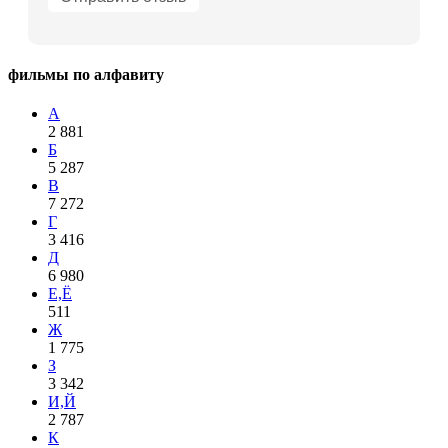
фильмы по алфавиту
А
2 881
Б
5 287
В
7 272
Г
3 416
Д
6 980
Е,Ё
511
Ж
1 775
З
3 342
И,Й
2 787
К