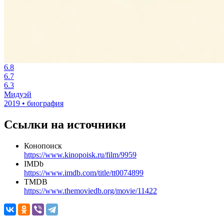
6.8
6.7
6.3
Мидуэй
2019 • биография
Ссылки на источники
Конопоиск
https://www.kinopoisk.ru/film/9959
IMDb
https://www.imdb.com/title/tt0074899
TMDB
https://www.themoviedb.org/movie/11422