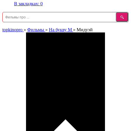
В закладках:
0
topkinopro
»
Фильмы
»
На букву М
»
Мидуэй