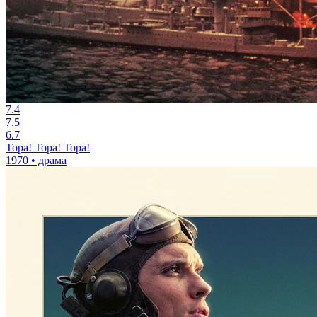
7.4
7.5
6.7
Тора! Тора! Тора!
1970 • драма