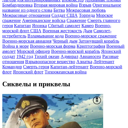
Бомбардировка
Вторая мировая война
Взрыв
Оригинальное
название из одного слова
Битва
Межрасовая любовь
Межрасовые отношения
Солдат США
Торпеда
Морское
сражение
Американские войска
Сражение
Смерть главного
героя
Капитан
Японка
Сбитый самолет
Камео
Военно-
морской флот США
Военная жестокость
Дым
Самолет-
истребитель
Взламывание кода
Военно-морское сражение
Военно-морская авиация
Черный дым
Затонувший корабль
Война в море
Военно-морская форма
Криптография
Военный
амолет
Морской офицер
Военно-морской корабль
Японский
солдат
1942 год
Тихий океан
Адмирал
Авианосец
Расовые
отношения
Взрывоопасное вещество
Азиатка
Лейтенант
Командир
Смерть героя
Капитан-лейтенант
Военно-морской
флот
Японский флот
Тихоокеанская война
Сиквелы и приквелы