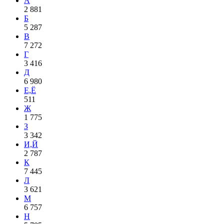
А
2 881
Б
5 287
В
7 272
Г
3 416
Д
6 980
Е,Ё
511
Ж
1 775
З
3 342
И,Й
2 787
К
7 445
Л
3 621
М
6 757
Н