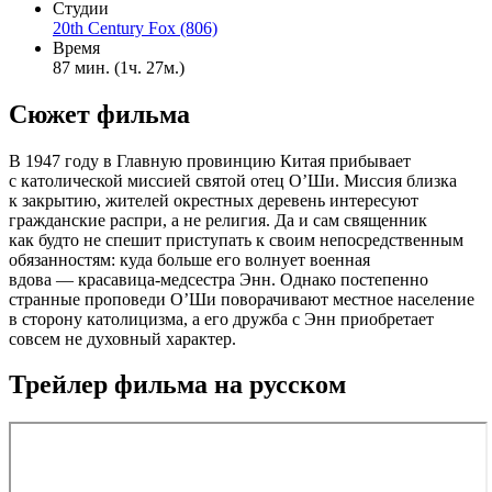
Студии
20th Century Fox (806)
Время
87 мин. (1ч. 27м.)
Сюжет фильма
В 1947 году в Главную провинцию Китая прибывает
с католической миссией святой отец О’Ши. Миссия близка
к закрытию, жителей окрестных деревень интересуют
гражданские распри, а не религия. Да и сам священник
как будто не спешит приступать к своим непосредственным
обязанностям: куда больше его волнует военная
вдова — красавица-медсестра Энн. Однако постепенно
странные проповеди О’Ши поворачивают местное население
в сторону католицизма, а его дружба с Энн приобретает
совсем не духовный характер.
Трейлер фильма на русском