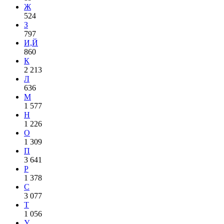
Ж
524
З
797
И,Й
860
К
2 213
Л
636
М
1 577
Н
1 226
О
1 309
П
3 641
Р
1 378
С
3 077
Т
1 056
У