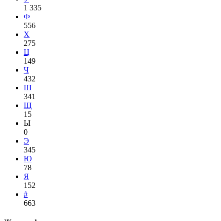
1 335
Ф
556
Х
275
Ц
149
Ч
432
Ш
341
Щ
15
Ы
0
Э
345
Ю
78
Я
152
#
663