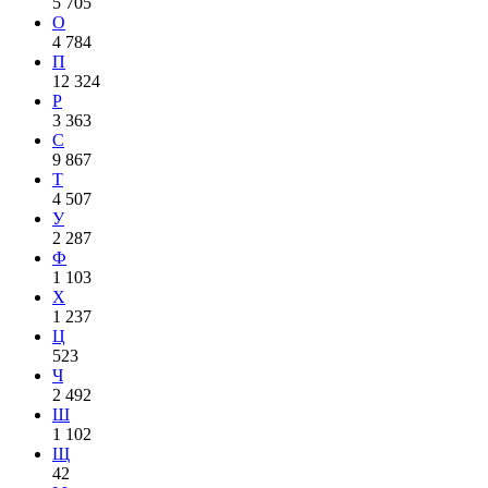
5 705
О
4 784
П
12 324
Р
3 363
С
9 867
Т
4 507
У
2 287
Ф
1 103
Х
1 237
Ц
523
Ч
2 492
Ш
1 102
Щ
42