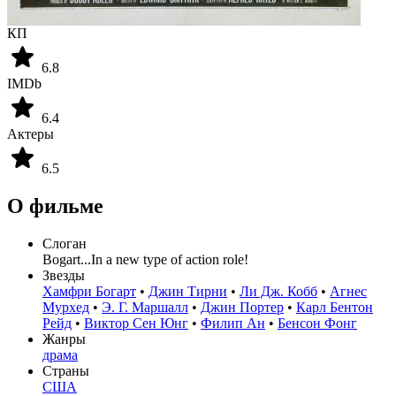
КП
6.8
IMDb
6.4
Актеры
6.5
О фильме
Слоган
Bogart...In a new type of action role!
Звезды
Хамфри Богарт
•
Джин Тирни
•
Ли Дж. Кобб
•
Агнес
Мурхед
•
Э. Г. Маршалл
•
Джин Портер
•
Карл Бентон
Рейд
•
Виктор Сен Юнг
•
Филип Ан
•
Бенсон Фонг
Жанры
драма
Страны
США