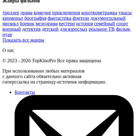
Жанры фильмов
триллер
драма
комедия
приключения
короткометражка
ужасы
криминал
биография
фантастика
фэнтези
документальный
мюзикл
боевик
мелодрама
вестерн
история
семейный
спорт
военный
детектив
детский
для взрослых
реальное ТВ
фильм-
нуар
Показать все жанры
О нас
©
2023
-
2026
TopKinoPro
Все права защищены
При использовании любых материалов
с данного сайта обязательно активная
гиперссылка на страницу-источник информации.
Контакты