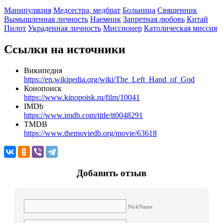
Манипуляция
Медсестра, медбрат
Больница
Священник
Вымышленная личность
Наемник
Запретная любовь
Китай
Пилот
Украденная личность
Миссионер
Католическая миссия
Ссылки на источники
Википедия
https://en.wikipedia.org/wiki/The_Left_Hand_of_God
Конопоиск
https://www.kinopoisk.ru/film/10041
IMDb
https://www.imdb.com/title/tt0048291
TMDB
https://www.themoviedb.org/movie/63618
Добавить отзыв
NickName