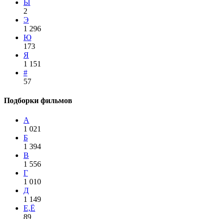
Ы
2
Э
1 296
Ю
173
Я
1 151
#
57
Подборки фильмов
А
1 021
Б
1 394
В
1 556
Г
1 010
Д
1 149
Е,Ё
89