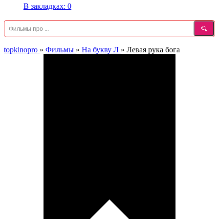
В закладках:
0
topkinopro
»
Фильмы
»
На букву Л
»
Левая рука бога