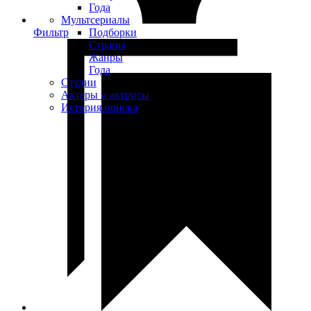
Года
Мультсериалы
Фильтр
Подборки
Страны
Жанры
Года
Студии
Актеры и актрисы
История поиска