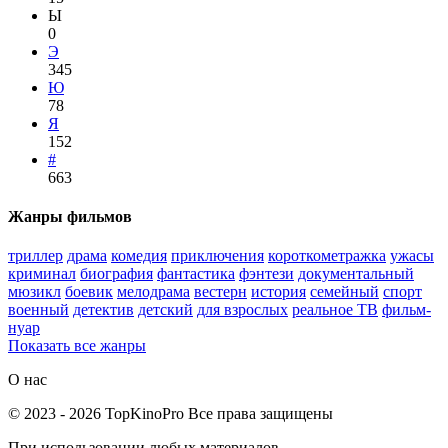
Ы
0
Э
345
Ю
78
Я
152
#
663
Жанры фильмов
триллер
драма
комедия
приключения
короткометражка
ужасы
криминал
биография
фантастика
фэнтези
документальный
мюзикл
боевик
мелодрама
вестерн
история
семейный
спорт
военный
детектив
детский
для взрослых
реальное ТВ
фильм-
нуар
Показать все жанры
О нас
©
2023
-
2026
TopKinoPro
Все права защищены
При использовании любых материалов