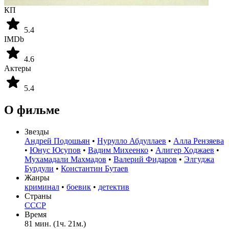
КП
5.4
IMDb
4.6
Актеры
5.4
О фильме
Звезды
Андрей Подошьян
•
Нурулло Абдуллаев
•
Алла Рензяева
•
Юнус Юсупов
•
Вадим Михеенко
•
Алигер Ходжаев
•
Мухамадали Махмадов
•
Валерий Фидаров
•
Элгуджа
Бурдули
•
Константин Бутаев
Жанры
криминал
•
боевик
•
детектив
Страны
СССР
Время
81 мин. (1ч. 21м.)