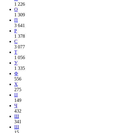
1 226
О
1 309
П
3 641
Р
1 378
С
3 077
Т
1 056
У
1 335
Ф
556
Х
275
Ц
149
Ч
432
Ш
341
Щ
15