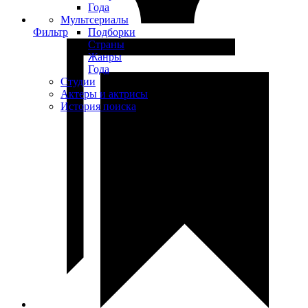
Года
Мультсериалы
Фильтр
Подборки
Страны
Жанры
Года
Студии
Актеры и актрисы
История поиска