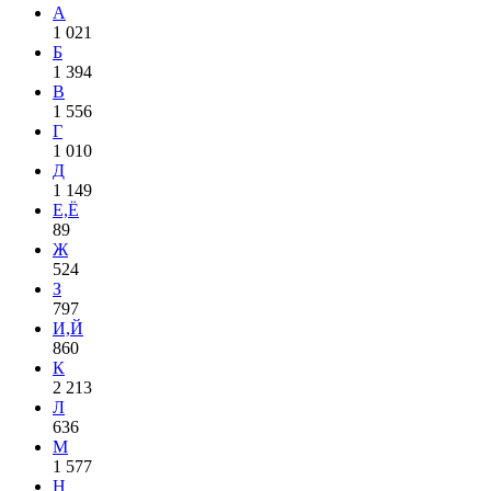
А
1 021
Б
1 394
В
1 556
Г
1 010
Д
1 149
Е,Ё
89
Ж
524
З
797
И,Й
860
К
2 213
Л
636
М
1 577
Н