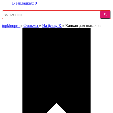
В закладках:
0
topkinopro
»
Фильмы
»
На букву К
»
Капкан для шакалов