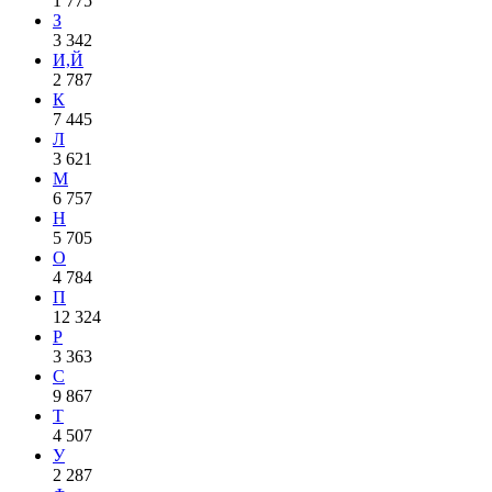
1 775
З
3 342
И,Й
2 787
К
7 445
Л
3 621
М
6 757
Н
5 705
О
4 784
П
12 324
Р
3 363
С
9 867
Т
4 507
У
2 287