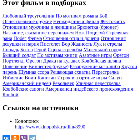
Этот фильм в подборках
Любовный треугольник
По мотивам романа
Бой
Огнестрельное оружие
Неожиданный финал
Жестокость
Отношения мужчины и женщины
Брюнетка (брюнет)
Название, сказанное персонажем
Нож
Поцелуй
Стреляная
рана
Побег
Ферма
Отношения отца и дочери
Отношения
девушки и парня
Пистолет
Вор
Жадность
Лук и стрелы
Лошадь
Битва
Герой
Сцена стрельбы
Маленький город
Бывший солдат
По мотивам книги
Азартные игры
Орегон
Портленд, Орегон
Драка на кулаках
Ковбойская шляпа
Повешение
Винчестер (ружье)
Разоружение кого-либо
Крутой
парень
Шумная ссора
Решающая схватка
Перестрелка
Избиение
Воин
Капитан
Игрок в азартные игры
Салун
Американский индеец
Револьвер
Уличная перестрелка
Ковбойские сапоги
Американец индейского происхождения
Ковбой
Ссылки на источники
Конопоиск
https://www.kinopoisk.ru/film/8990