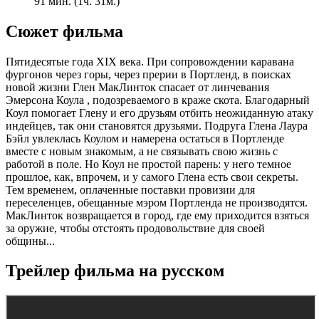
91 мин. (1ч. 31м.)
Сюжет фильма
Пятидесятые года XIX века. При сопровождении каравана
фургонов через горы, через прерии в Портленд, в поисках
новой жизни Глен МакЛинток спасает от линчевания
Эмерсона Коула , подозреваемого в краже скота. Благодарный
Коул помогает Глену и его друзьям отбить неожиданную атаку
индейцев, так они становятся друзьями. Подруга Глена Лаура
Бэйл увлеклась Коулом и намерена остаться в Портленде
вместе с новым знакомым, а не связывать свою жизнь с
работой в поле. Но Коул не простой парень: у него темное
прошлое, как, впрочем, и у самого Глена есть свои секреты.
Тем временем, оплаченные поставки провизии для
переселенцев, обещанные мэром Портленда не производятся.
МакЛинток возвращается в город, где ему приходится взяться
за оружие, чтобы отстоять продовольствие для своей
общины...
Трейлер фильма на русском