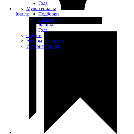
Года
Мультсериалы
Фильтр
Подборки
Страны
Жанры
Года
Студии
Актеры и актрисы
История поиска