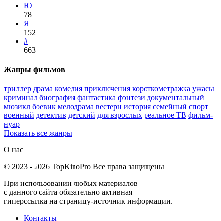
Ю
78
Я
152
#
663
Жанры фильмов
триллер
драма
комедия
приключения
короткометражка
ужасы
криминал
биография
фантастика
фэнтези
документальный
мюзикл
боевик
мелодрама
вестерн
история
семейный
спорт
военный
детектив
детский
для взрослых
реальное ТВ
фильм-
нуар
Показать все жанры
О нас
©
2023
-
2026
TopKinoPro
Все права защищены
При использовании любых материалов
с данного сайта обязательно активная
гиперссылка на страницу-источник информации.
Контакты