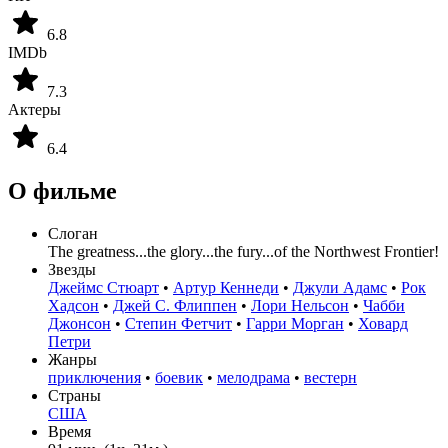
6.8
IMDb
7.3
Актеры
6.4
О фильме
Слоган
The greatness...the glory...the fury...of the Northwest Frontier!
Звезды
Джеймс Стюарт
•
Артур Кеннеди
•
Джули Адамс
•
Рок
Хадсон
•
Джей С. Флиппен
•
Лори Нельсон
•
Чабби
Джонсон
•
Степин Фетчит
•
Гарри Морган
•
Ховард
Петри
Жанры
приключения
•
боевик
•
мелодрама
•
вестерн
Страны
США
Время