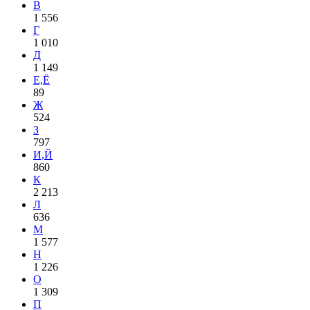
В
1 556
Г
1 010
Д
1 149
Е,Ё
89
Ж
524
З
797
И,Й
860
К
2 213
Л
636
М
1 577
Н
1 226
О
1 309
П