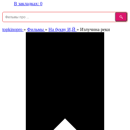
В закладках:
0
topkinopro
»
Фильмы
»
На букву И,Й
»
Излучина реки