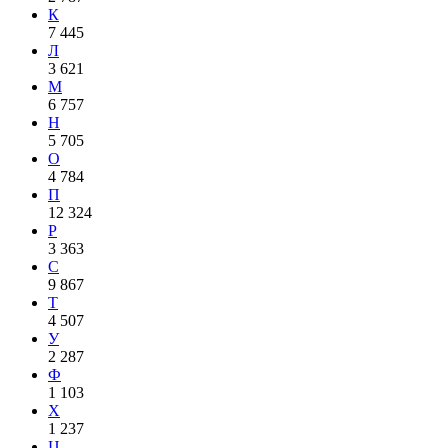
К
7 445
Л
3 621
М
6 757
Н
5 705
О
4 784
П
12 324
Р
3 363
С
9 867
Т
4 507
У
2 287
Ф
1 103
Х
1 237
Ц