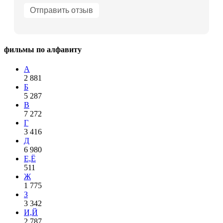
фильмы по алфавиту
А
2 881
Б
5 287
В
7 272
Г
3 416
Д
6 980
Е,Ё
511
Ж
1 775
З
3 342
И,Й
2 787