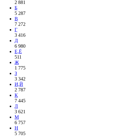
2 881
Б
5 287
В
7 272
Г
3 416
Д
6 980
Е,Ё
511
Ж
1 775
З
3 342
И,Й
2 787
К
7 445
Л
3 621
М
6 757
Н
5 705