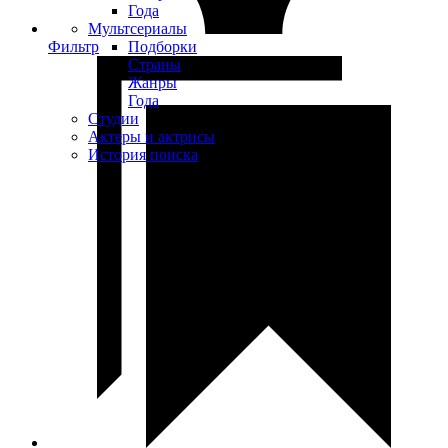
Года
Мультсериалы
Фильтр
Подборки
Страны
Жанры
Года
Студии
Актеры и актрисы
История поиска