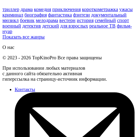
триллер
драма
комедия
приключения
короткометражка
ужасы
криминал
биография
фантастика
фэнтези
документальный
мюзикл
боевик
мелодрама
вестерн
история
семейный
спорт
военный
детектив
детский
для взрослых
реальное ТВ
фильм-
нуар
Показать все жанры
О нас
©
2023
-
2026
TopKinoPro
Все права защищены
При использовании любых материалов
с данного сайта обязательно активная
гиперссылка на страницу-источник информации.
Контакты