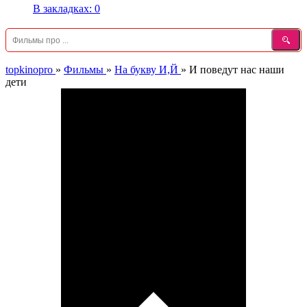
В закладках:
0
topkinopro
»
Фильмы
»
На букву И,Й
»
И поведут нас наши
дети