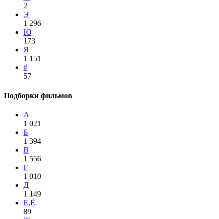
2
Э
1 296
Ю
173
Я
1 151
#
57
Подборки фильмов
А
1 021
Б
1 394
В
1 556
Г
1 010
Д
1 149
Е,Ё
89