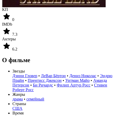
КП
0
IMDb
7.3
Актеры
6.2
О фильме
Звезды
Дэнни Гловер
•
ЛеВар Бёртон
•
Дениз Николас
•
Эндрю
Прайн
•
Прентисс Джексон
•
Уитман Майо
•
Аманда
Петерсон
•
Би Ричардс
•
Филип Артур Росс
•
Стивен
Роберт Росс
Жанры
драма
•
семейный
Страны
США
Время