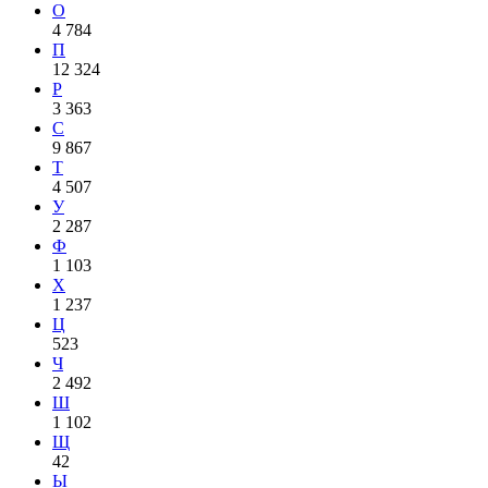
О
4 784
П
12 324
Р
3 363
С
9 867
Т
4 507
У
2 287
Ф
1 103
Х
1 237
Ц
523
Ч
2 492
Ш
1 102
Щ
42
Ы