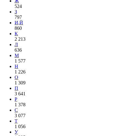
Ж
524
З
797
И,Й
860
К
2 213
Л
636
М
1 577
Н
1 226
О
1 309
П
3 641
Р
1 378
С
3 077
Т
1 056
У