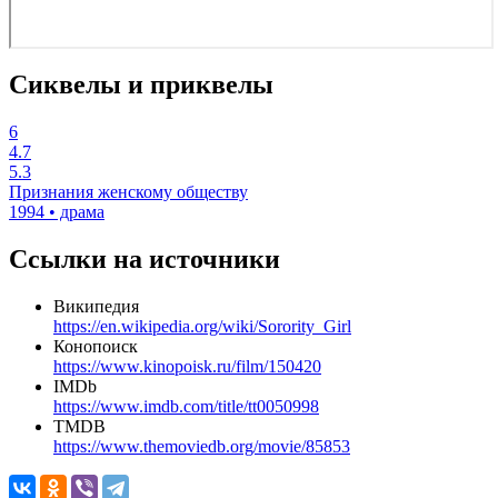
Сиквелы и приквелы
6
4.7
5.3
Признания женскому обществу
1994 • драма
Ссылки на источники
Википедия
https://en.wikipedia.org/wiki/Sorority_Girl
Конопоиск
https://www.kinopoisk.ru/film/150420
IMDb
https://www.imdb.com/title/tt0050998
TMDB
https://www.themoviedb.org/movie/85853