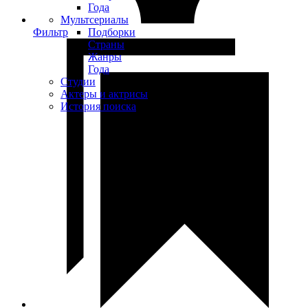
Года
Мультсериалы
Фильтр
Подборки
Страны
Жанры
Года
Студии
Актеры и актрисы
История поиска