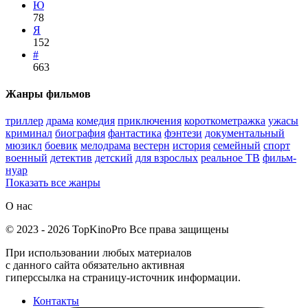
Ю
78
Я
152
#
663
Жанры фильмов
триллер
драма
комедия
приключения
короткометражка
ужасы
криминал
биография
фантастика
фэнтези
документальный
мюзикл
боевик
мелодрама
вестерн
история
семейный
спорт
военный
детектив
детский
для взрослых
реальное ТВ
фильм-
нуар
Показать все жанры
О нас
©
2023
-
2026
TopKinoPro
Все права защищены
При использовании любых материалов
с данного сайта обязательно активная
гиперссылка на страницу-источник информации.
Контакты