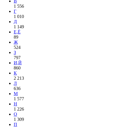
В
1 556
Г
1 010
Д
1 149
Е,Ё
89
Ж
524
З
797
И,Й
860
К
2 213
Л
636
М
1 577
Н
1 226
О
1 309
П