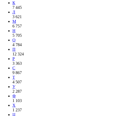
К
7 445
Л
3 621
М
6 757
Н
5 705
О
4 784
П
12 324
Р
3 363
С
9 867
Т
4 507
У
2 287
Ф
1 103
Х
1 237
Ц