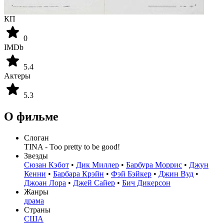
КП
0
IMDb
5.4
Актеры
5.3
О фильме
Слоган
TINA - Too pretty to be good!
Звезды
Сюзан Кэбот
•
Дик Миллер
•
Барбура Моррис
•
Джун
Кенни
•
Барбара Крэйн
•
Фэй Бэйкер
•
Джин Вуд
•
Джоан Лора
•
Джей Сайер
•
Бич Дикерсон
Жанры
драма
Страны
США