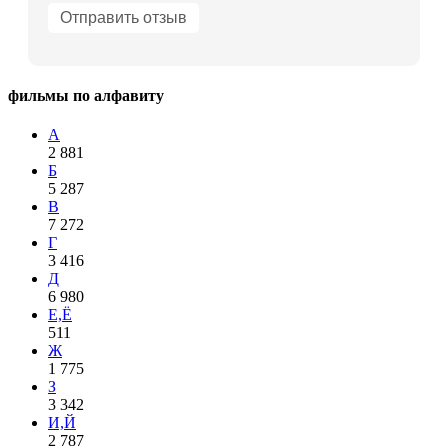
фильмы по алфавиту
А
2 881
Б
5 287
В
7 272
Г
3 416
Д
6 980
Е,Ё
511
Ж
1 775
З
3 342
И,Й
2 787