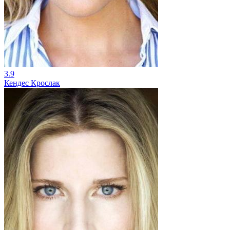
3.9
Кендес Крослак