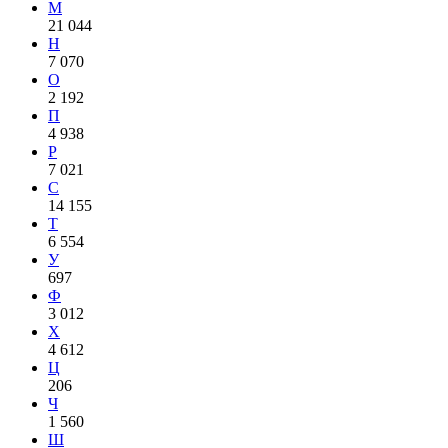
М
21 044
Н
7 070
О
2 192
П
4 938
Р
7 021
С
14 155
Т
6 554
У
697
Ф
3 012
Х
4 612
Ц
206
Ч
1 560
Ш