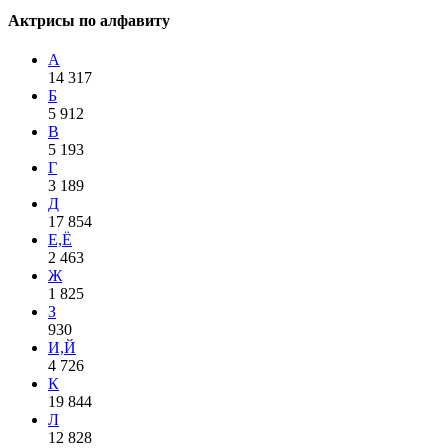
Актрисы по алфавиту
А
14 317
Б
5 912
В
5 193
Г
3 189
Д
17 854
Е,Ё
2 463
Ж
1 825
З
930
И,Й
4 726
К
19 844
Л
12 828