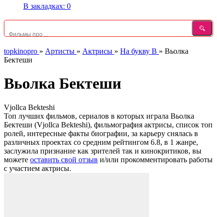
В закладках:
0
topkinopro
»
Артисты
»
Актрисы
»
На букву В
»
Вьолка
Бектеши
Вьолка Бектеши
Vjollca Bekteshi
Топ лучших фильмов, сериалов в которых играла Вьолка
Бектеши (Vjollca Bekteshi), фильмография актрисы, список топ
ролей, интересные факты биографии, за карьеру снялась в
различных проектах со средним рейтингом 6.8, в 1 жанре,
заслужила признание как зрителей так и кинокритиков, вы
можете
оставить свой отзыв
и/или прокомментировать работы
с участием актрисы.