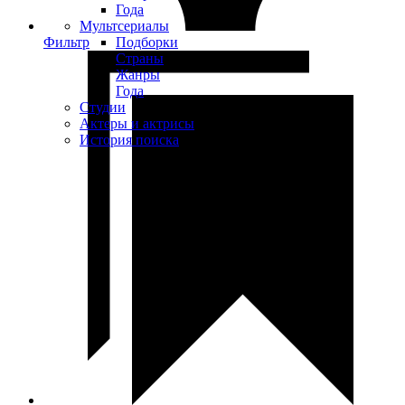
Года
Мультсериалы
Фильтр
Подборки
Страны
Жанры
Года
Студии
Актеры и актрисы
История поиска