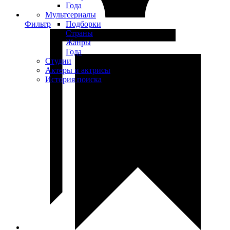
Года
Мультсериалы
Фильтр
Подборки
Страны
Жанры
Года
Студии
Актеры и актрисы
История поиска