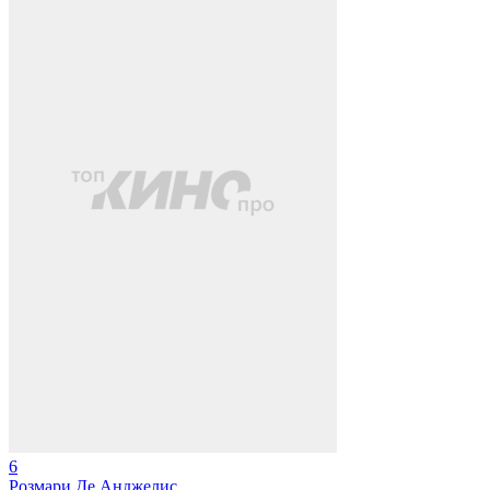
6
Розмари Де Анджелис