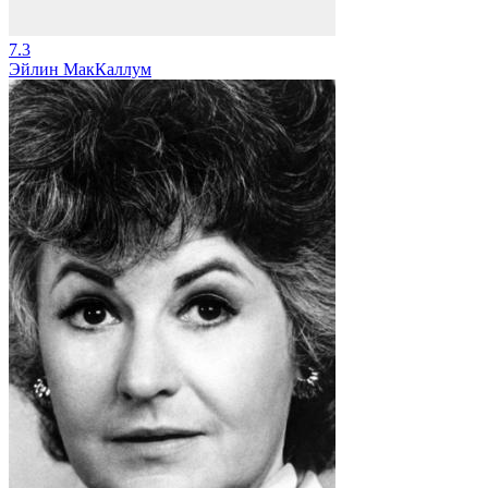
7.3
Эйлин МакКаллум