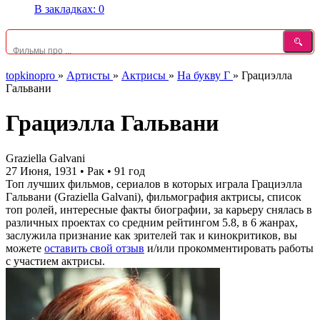
В закладках:
0
topkinopro
»
Артисты
»
Актрисы
»
На букву Г
»
Грациэлла
Гальвани
Грациэлла Гальвани
Graziella Galvani
27 Июня, 1931
•
Рак
•
91 год
Топ лучших фильмов, сериалов в которых играла Грациэлла
Гальвани (Graziella Galvani), фильмография актрисы, список
топ ролей, интересные факты биографии, за карьеру снялась в
различных проектах со средним рейтингом 5.8, в 6 жанрах,
заслужила признание как зрителей так и кинокритиков, вы
можете
оставить свой отзыв
и/или прокомментировать работы
с участием актрисы.