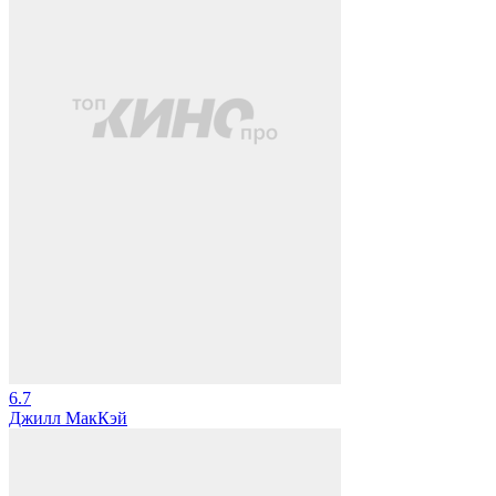
6.7
Джилл МакКэй