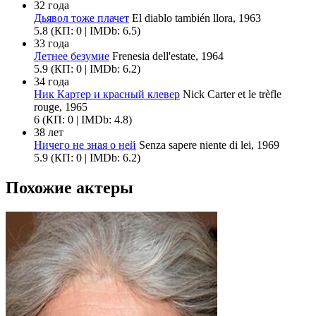
32 года
Дьявол тоже плачет
El diablo también llora, 1963
5.8
(КП: 0 | IMDb: 6.5)
33 года
Летнее безумие
Frenesia dell'estate, 1964
5.9
(КП: 0 | IMDb: 6.2)
34 года
Ник Картер и красный клевер
Nick Carter et le trèfle
rouge, 1965
6
(КП: 0 | IMDb: 4.8)
38 лет
Ничего не зная о ней
Senza sapere niente di lei, 1969
5.9
(КП: 0 | IMDb: 6.2)
Похожие актеры