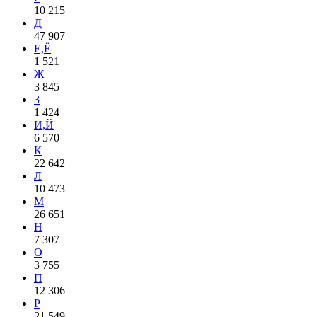
10 215
Д
47 907
Е,Ё
1 521
Ж
3 845
З
1 424
И,Й
6 570
К
22 642
Л
10 473
М
26 651
Н
7 307
О
3 755
П
12 306
Р
21 549