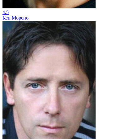
4.5
Кен Морено