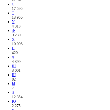
С
17 596
Т
13 956
У
4 318
Ф
9 230
Х
10 006
Ц
420
Ч
4 399
Ш
3 001
Щ
82
Ы
7
Э
12 354
Ю
2 275