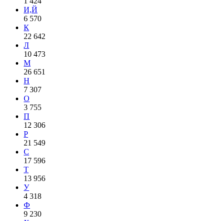
1 424
И,Й
6 570
К
22 642
Л
10 473
М
26 651
Н
7 307
О
3 755
П
12 306
Р
21 549
С
17 596
Т
13 956
У
4 318
Ф
9 230