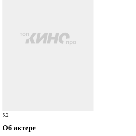
5.2
Об актере