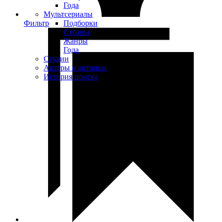
Года
Мультсериалы
Фильтр
Подборки
Страны
Жанры
Года
Студии
Актеры и актрисы
История поиска