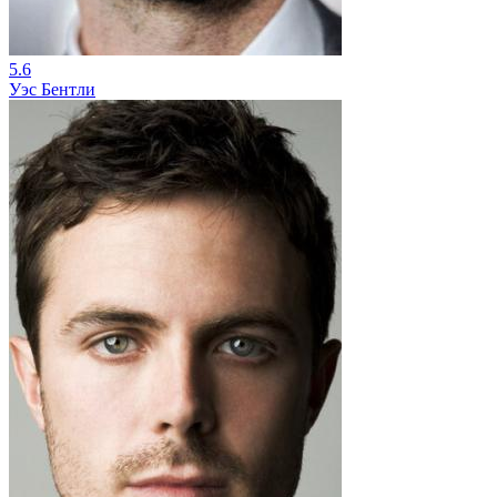
5.6
Уэс Бентли