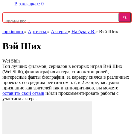
В закладках:
0
topkinopro
»
Артисты
»
Актеры
»
На букву В
»
Вэй Ших
Вэй Ших
Wei Shih
Топ лучших фильмов, сериалов в которых играл Вэй Ших
(Wei Shih), фильмография актера, список топ ролей,
интересные факты биографии, за карьеру снялся в различных
проектах со средним рейтингом 5.7, в 2 жанре, заслужил
признание как зрителей так и кинокритиков, вы можете
оставить свой отзыв
и/или прокомментировать работы с
участием актера.