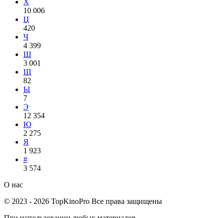
Х
10 006
Ц
420
Ч
4 399
Ш
3 001
Щ
82
Ы
7
Э
12 354
Ю
2 275
Я
1 923
#
3 574
О нас
©
2023
-
2026
TopKinoPro
Все права защищены
При использовании любых материалов