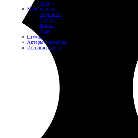
Года
Мультсериалы
Подборки
Страны
Жанры
Года
Студии
Актеры и актрисы
История поиска