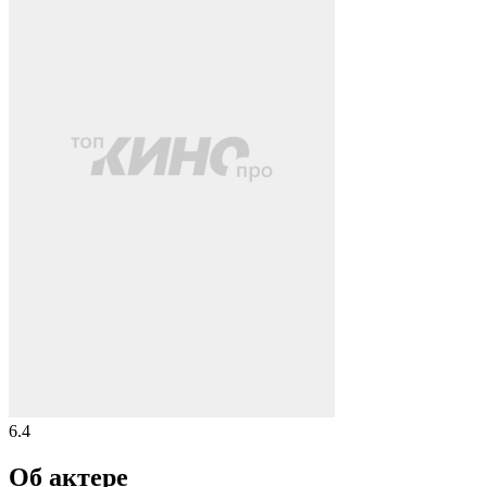
6.4
Об актере