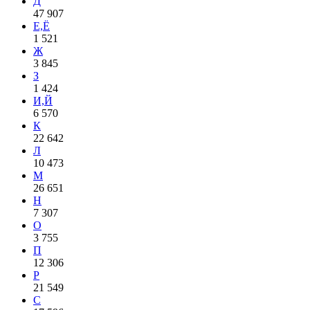
Д
47 907
Е,Ё
1 521
Ж
3 845
З
1 424
И,Й
6 570
К
22 642
Л
10 473
М
26 651
Н
7 307
О
3 755
П
12 306
Р
21 549
С