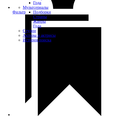
Года
Мультсериалы
Фильтр
Подборки
Страны
Жанры
Года
Студии
Актеры и актрисы
История поиска