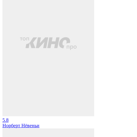
5.8
Норберт Нёвеньи