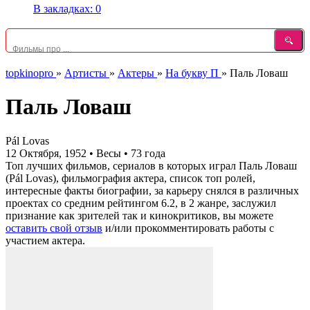
В закладках:
0
topkinopro
»
Артисты
»
Актеры
»
На букву П
»
Паль Ловаш
Паль Ловаш
Pál Lovas
12 Октября, 1952
•
Весы
•
73 года
Топ лучших фильмов, сериалов в которых играл Паль Ловаш
(Pál Lovas), фильмография актера, список топ ролей,
интересные факты биографии, за карьеру снялся в различных
проектах со средним рейтингом 6.2, в 2 жанре, заслужил
признание как зрителей так и кинокритиков, вы можете
оставить свой отзыв
и/или прокомментировать работы с
участием актера.