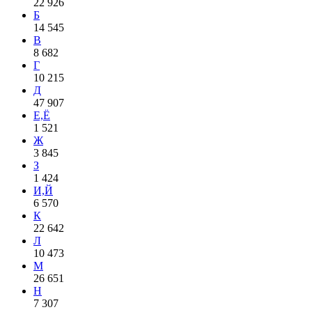
22 926
Б
14 545
В
8 682
Г
10 215
Д
47 907
Е,Ё
1 521
Ж
3 845
З
1 424
И,Й
6 570
К
22 642
Л
10 473
М
26 651
Н
7 307