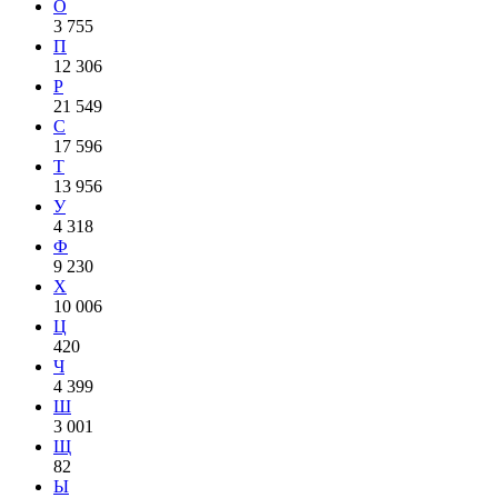
О
3 755
П
12 306
Р
21 549
С
17 596
Т
13 956
У
4 318
Ф
9 230
Х
10 006
Ц
420
Ч
4 399
Ш
3 001
Щ
82
Ы