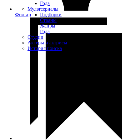
Года
Мультсериалы
Фильтр
Подборки
Страны
Жанры
Года
Студии
Актеры и актрисы
История поиска