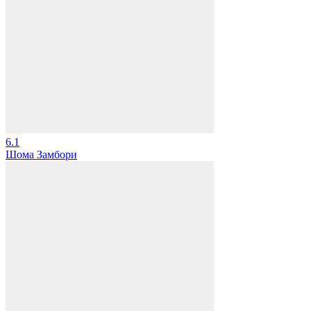
6.1
Шома Замбори