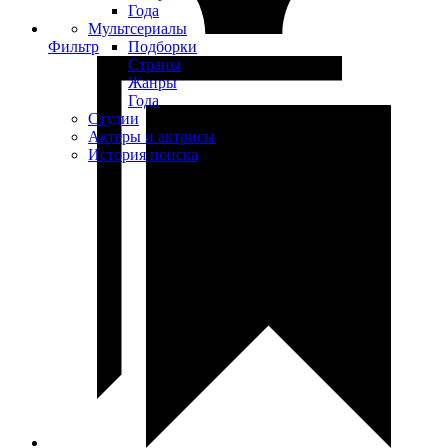
Года
Мультсериалы
Фильтр
Подборки
Страны
Жанры
Года
Студии
Актеры и актрисы
История поиска