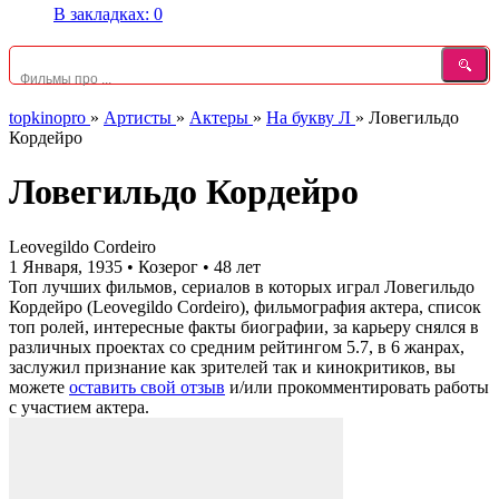
В закладках:
0
topkinopro
»
Артисты
»
Актеры
»
На букву Л
»
Ловегильдо
Кордейро
Ловегильдо Кордейро
Leovegildo Cordeiro
1 Января, 1935
•
Козерог
•
48 лет
Топ лучших фильмов, сериалов в которых играл Ловегильдо
Кордейро (Leovegildo Cordeiro), фильмография актера, список
топ ролей, интересные факты биографии, за карьеру снялся в
различных проектах со средним рейтингом 5.7, в 6 жанрах,
заслужил признание как зрителей так и кинокритиков, вы
можете
оставить свой отзыв
и/или прокомментировать работы
с участием актера.