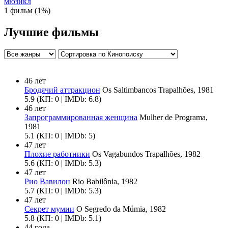
мюзикл
1 фильм (1%)
Лучшие фильмы
46 лет
Бродячий аттракцион
Os Saltimbancos Trapalhões, 1981
5.9
(КП: 0 | IMDb: 6.8)
46 лет
Запрограммированная женщина
Mulher de Programa,
1981
5.1
(КП: 0 | IMDb: 5)
47 лет
Плохие работники
Os Vagabundos Trapalhões, 1982
5.6
(КП: 0 | IMDb: 5.3)
47 лет
Рио Вавилон
Rio Babilônia, 1982
5.7
(КП: 0 | IMDb: 5.3)
47 лет
Секрет мумии
O Segredo da Múmia, 1982
5.8
(КП: 0 | IMDb: 5.1)
44 года