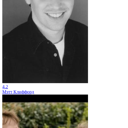
4.2
Мэтт Клиффорд