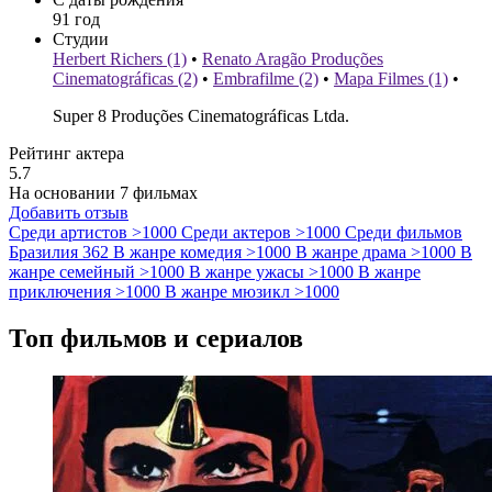
91 год
Студии
Herbert Richers (1)
•
Renato Aragão Produções
Cinematográficas (2)
•
Embrafilme (2)
•
Mapa Filmes (1)
•
Super 8 Produções Cinematográficas Ltda.
Рейтинг актера
5.7
На основании 7 фильмах
Добавить отзыв
Среди артистов
>1000
Среди актеров
>1000
Среди фильмов
Бразилия
362
В жанре комедия
>1000
В жанре драма
>1000
В
жанре семейный
>1000
В жанре ужасы
>1000
В жанре
приключения
>1000
В жанре мюзикл
>1000
Топ фильмов и сериалов