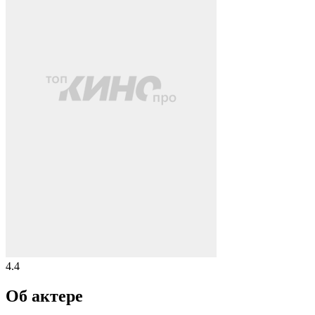
4.4
Об актере