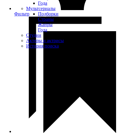
Года
Мультсериалы
Фильтр
Подборки
Страны
Жанры
Года
Студии
Актеры и актрисы
История поиска