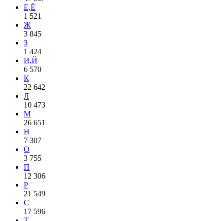
Е,Ё
1 521
Ж
3 845
З
1 424
И,Й
6 570
К
22 642
Л
10 473
М
26 651
Н
7 307
О
3 755
П
12 306
Р
21 549
С
17 596
Т