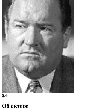
6.4
Об актере