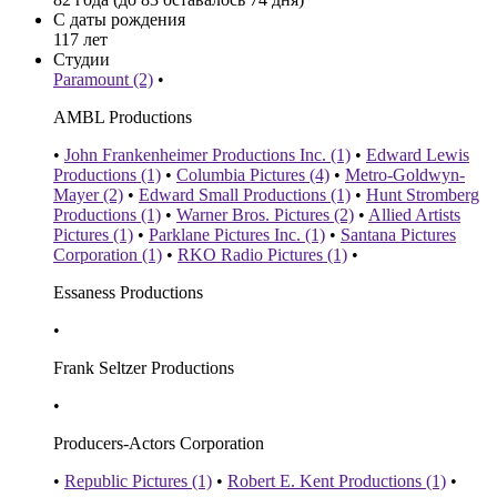
С даты рождения
117 лет
Студии
Paramount (2)
•
AMBL Productions
•
John Frankenheimer Productions Inc. (1)
•
Edward Lewis
Productions (1)
•
Columbia Pictures (4)
•
Metro-Goldwyn-
Mayer (2)
•
Edward Small Productions (1)
•
Hunt Stromberg
Productions (1)
•
Warner Bros. Pictures (2)
•
Allied Artists
Pictures (1)
•
Parklane Pictures Inc. (1)
•
Santana Pictures
Corporation (1)
•
RKO Radio Pictures (1)
•
Essaness Productions
•
Frank Seltzer Productions
•
Producers-Actors Corporation
•
Republic Pictures (1)
•
Robert E. Kent Productions (1)
•