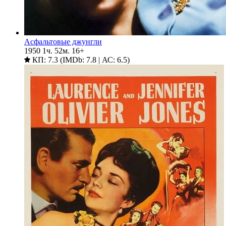
Асфальтовые джунгли
1950
1ч. 52м.
16+
КП: 7.3 (IMDb: 7.8 | АС: 6.5)