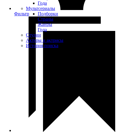
Года
Мультсериалы
Фильтр
Подборки
Страны
Жанры
Года
Студии
Актеры и актрисы
История поиска