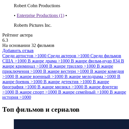
Robert Cohn Productions
•
Enterprise Productions (1)
•
Roberts Pictures Inc.
Рейтинг актера
6.3
На основании 32 фильмов
Добавить отзыв
Среди артистов
>1000
Среди актеров
>1000
Среди фильмов
США
>1000
В жанре драма
>1000
В жанре фильм-нуар
834
В
жанре криминал
>1000
В жанре триллер
>1000
В жанре
приключения
>1000
В жанре вестерн
>1000
В жанре комедия
>1000
В жанре военный
>1000
В жанре мелодрама
>1000
В
жанре боевик
>1000
В жанре детектив
>1000
В жанре
биография
>1000
В жанре мюзикл
>1000
В жанре фэнтези
>1000
В жанре спорт
>1000
В жанре семейный
>1000
В жанре
история
>1000
Топ фильмов и сериалов