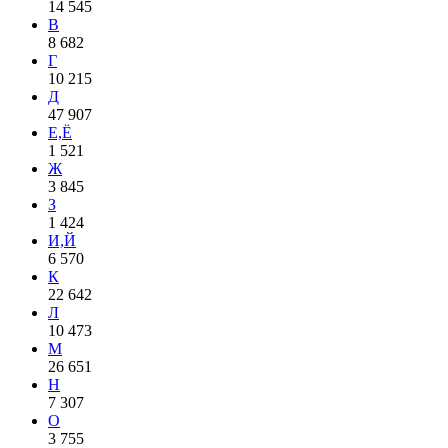
14 545
В
8 682
Г
10 215
Д
47 907
Е,Ё
1 521
Ж
3 845
З
1 424
И,Й
6 570
К
22 642
Л
10 473
М
26 651
Н
7 307
О
3 755