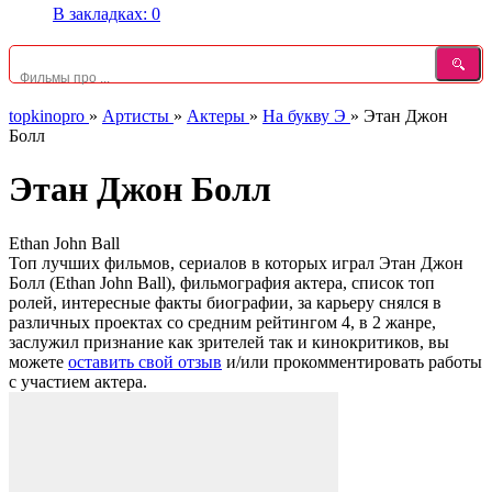
В закладках:
0
topkinopro
»
Артисты
»
Актеры
»
На букву Э
»
Этан Джон
Болл
Этан Джон Болл
Ethan John Ball
Топ лучших фильмов, сериалов в которых играл Этан Джон
Болл (Ethan John Ball), фильмография актера, список топ
ролей, интересные факты биографии, за карьеру снялся в
различных проектах со средним рейтингом 4, в 2 жанре,
заслужил признание как зрителей так и кинокритиков, вы
можете
оставить свой отзыв
и/или прокомментировать работы
с участием актера.