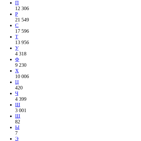
П
12 306
Р
21 549
С
17 596
Т
13 956
У
4 318
Ф
9 230
Х
10 006
Ц
420
Ч
4 399
Ш
3 001
Щ
82
Ы
7
Э