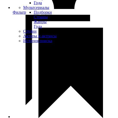
Года
Мультсериалы
Фильтр
Подборки
Страны
Жанры
Года
Студии
Актеры и актрисы
История поиска