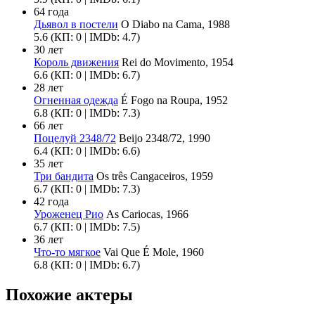
64 года
Дьявол в постели
O Diabo na Cama, 1988
5.6
(КП: 0 | IMDb: 4.7)
30 лет
Король движения
Rei do Movimento, 1954
6.6
(КП: 0 | IMDb: 6.7)
28 лет
Огненная одежда
É Fogo na Roupa, 1952
6.8
(КП: 0 | IMDb: 7.3)
66 лет
Поцелуй 2348/72
Beijo 2348/72, 1990
6.4
(КП: 0 | IMDb: 6.6)
35 лет
Три бандита
Os três Cangaceiros, 1959
6.7
(КП: 0 | IMDb: 7.3)
42 года
Уроженец Рио
As Cariocas, 1966
6.7
(КП: 0 | IMDb: 7.5)
36 лет
Что-то мягкое
Vai Que É Mole, 1960
6.8
(КП: 0 | IMDb: 6.7)
Похожие актеры