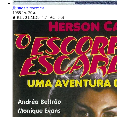
Дьявол в постели
1988
1ч. 20м.
КП: 0 (IMDb: 4.7 | АС: 5.6)