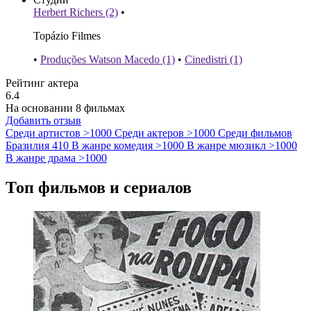
Herbert Richers (2)
•
Topázio Filmes
•
Produções Watson Macedo (1)
•
Cinedistri (1)
Рейтинг актера
6.4
На основании 8 фильмах
Добавить отзыв
Среди артистов
>1000
Среди актеров
>1000
Среди фильмов
Бразилия
410
В жанре комедия
>1000
В жанре мюзикл
>1000
В жанре драма
>1000
Топ фильмов и сериалов