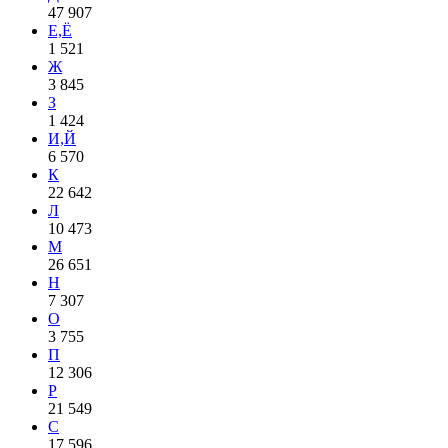
47 907
Е,Ё
1 521
Ж
3 845
З
1 424
И,Й
6 570
К
22 642
Л
10 473
М
26 651
Н
7 307
О
3 755
П
12 306
Р
21 549
С
17 596