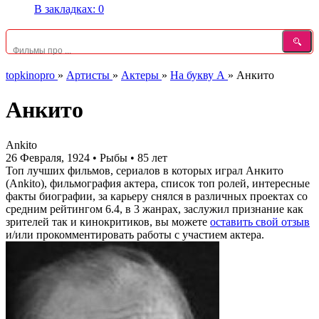
В закладках:
0
topkinopro
»
Артисты
»
Актеры
»
На букву А
»
Анкито
Анкито
Ankito
26 Февраля, 1924
•
Рыбы
•
85 лет
Топ лучших фильмов, сериалов в которых играл Анкито
(Ankito), фильмография актера, список топ ролей, интересные
факты биографии, за карьеру снялся в различных проектах со
средним рейтингом 6.4, в 3 жанрах, заслужил признание как
зрителей так и кинокритиков, вы можете
оставить свой отзыв
и/или прокомментировать работы с участием актера.