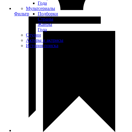
Года
Мультсериалы
Фильтр
Подборки
Страны
Жанры
Года
Студии
Актеры и актрисы
История поиска