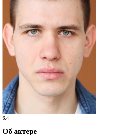
6.4
Об актере