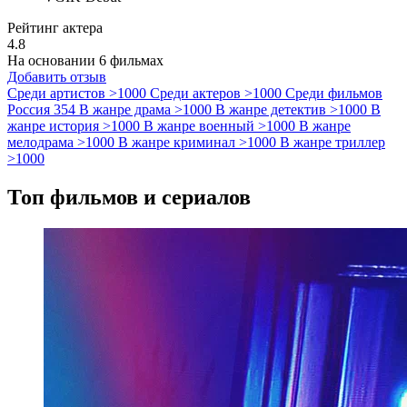
Рейтинг актера
4.8
На основании 6 фильмах
Добавить отзыв
Среди артистов
>1000
Среди актеров
>1000
Среди фильмов
Россия
354
В жанре драма
>1000
В жанре детектив
>1000
В
жанре история
>1000
В жанре военный
>1000
В жанре
мелодрама
>1000
В жанре криминал
>1000
В жанре триллер
>1000
Топ фильмов и сериалов