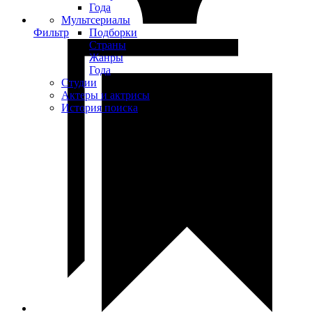
Года
Мультсериалы
Фильтр
Подборки
Страны
Жанры
Года
Студии
Актеры и актрисы
История поиска