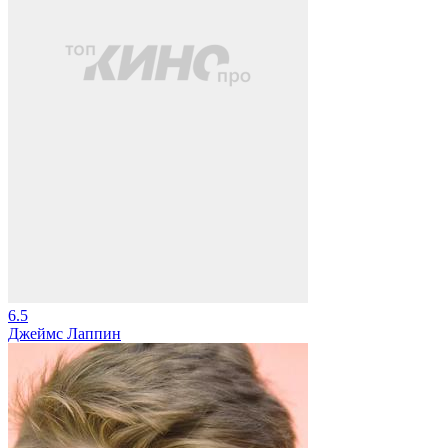
6.5
Джеймс Лаппин